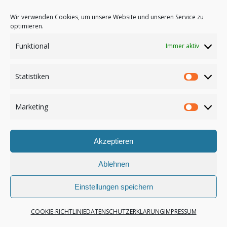
Wir verwenden Cookies, um unsere Website und unseren Service zu
Copyright 2016, Trio Klangart |
Impressum
optimieren.
Datenschutzerklärung
|
Downloads
Funktional
Immer aktiv
Statistiken
Statist
Marketing
Market
Akzeptieren
Ablehnen
Einstellungen speichern
COOKIE-RICHTLINIE
DATENSCHUTZERKLÄRUNG
IMPRESSUM