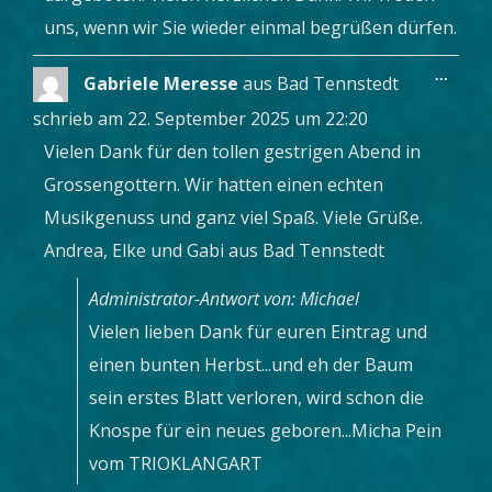
uns, wenn wir Sie wieder einmal begrüßen dürfen.
Diese
...
Gabriele Meresse
aus
Bad Tennstedt
Metab
ein-/a
schrieb am
22. September 2025
um
22:20
Vielen Dank für den tollen gestrigen Abend in
Grossengottern. Wir hatten einen echten
Musikgenuss und ganz viel Spaß. Viele Grüße.
Andrea, Elke und Gabi aus Bad Tennstedt
Administrator-Antwort von: Michael
Vielen lieben Dank für euren Eintrag und
einen bunten Herbst...und eh der Baum
sein erstes Blatt verloren, wird schon die
Knospe für ein neues geboren...Micha Pein
vom TRIOKLANGART