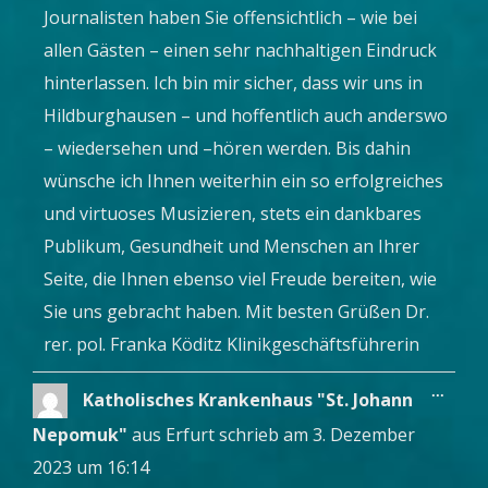
Journalisten haben Sie offensichtlich – wie bei
allen Gästen – einen sehr nachhaltigen Eindruck
hinterlassen. Ich bin mir sicher, dass wir uns in
Hildburghausen – und hoffentlich auch anderswo
– wiedersehen und –hören werden. Bis dahin
wünsche ich Ihnen weiterhin ein so erfolgreiches
und virtuoses Musizieren, stets ein dankbares
Publikum, Gesundheit und Menschen an Ihrer
Seite, die Ihnen ebenso viel Freude bereiten, wie
Sie uns gebracht haben. Mit besten Grüßen Dr.
rer. pol. Franka Köditz Klinikgeschäftsführerin
Diese
...
Katholisches Krankenhaus "St. Johann
Metab
ein-/a
Nepomuk"
aus
Erfurt
schrieb am
3. Dezember
2023
um
16:14