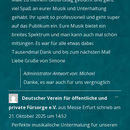
viel Spaß an eurer Musik und Unterhaltung
gehabt. Ihr spielt so professionell und geht super
auf das Publikum ein. Eure Musik bietet ein
breites Spektrum und man kann auch mal schön
mitsingen. Es war für alle etwas dabei.
Tausendmal Dank und bis zum nächsten Mal!
Liebe Grüße von Simone
Administrator-Antwort von: Michael
Danke, es war auch für uns vergnüglich
Diese
...
Deutscher Verein für öffentliche und
Metab
ein-/a
private Fürsorge e.V.
aus
Messe Erfurt
schrieb am
21. Oktober 2025
um
14:52
Perfekte musikalische Untermalung für unseren