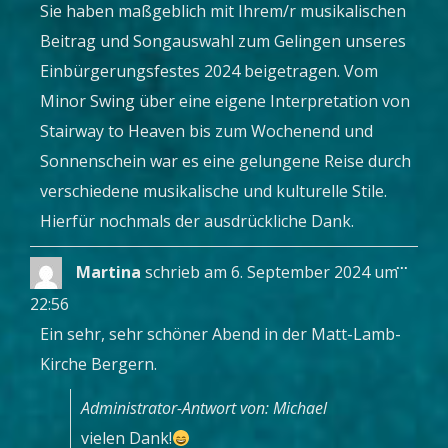
Sie haben maßgeblich mit Ihrem/r musikalischen
Beitrag und Songauswahl zum Gelingen unseres
Einbürgerungsfestes 2024 beigetragen. Vom
Minor Swing über eine eigene Interpretation von
Stairway to Heaven bis zum Wochenend und
Sonnenschein war es eine gelungene Reise durch
verschiedene musikalische und kulturelle Stile.
Hierfür nochmals der ausdrückliche Dank.
Diese
...
Martina
schrieb am
6. September 2024
um
Metab
ein-/a
22:56
Ein sehr, sehr schöner Abend in der Matt-Lamb-
Kirche Bergern.
Administrator-Antwort von: Michael
vielen Dank!