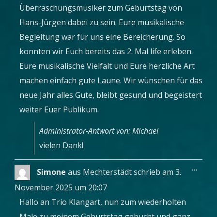
Überraschungsmusiker zum Geburtstag von
Hans-Jürgen dabei zu sein. Eure musikalische
Begleitung war für uns eine Bereicherung. So
konnten wir Euch bereits das 2. Mal life erleben.
Eure musikalische Vielfalt und Eure herzliche Art
machen einfach gute Laune. Wir wünschen für das
neue Jahr alles Gute, bleibt gesund und begeistert
weiter Euer Publikum.
Administrator-Antwort von: Michael
vielen Dank!
Diese
...
Simone
aus
Mechterstädt
schrieb am
3.
Metab
ein-/a
November 2025
um
20:07
Hallo an Trio Klangart, nun zum wiederholten
Male zu meinem Geburtstag gebucht und ganz