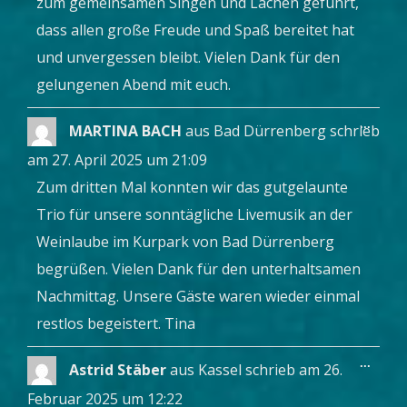
zum gemeinsamen Singen und Lachen geführt,
dass allen große Freude und Spaß bereitet hat
und unvergessen bleibt. Vielen Dank für den
gelungenen Abend mit euch.
Diese
...
MARTINA BACH
aus
Bad Dürrenberg
schrieb
Metab
ein-/a
am
27. April 2025
um
21:09
Zum dritten Mal konnten wir das gutgelaunte
Trio für unsere sonntägliche Livemusik an der
Weinlaube im Kurpark von Bad Dürrenberg
begrüßen. Vielen Dank für den unterhaltsamen
Nachmittag. Unsere Gäste waren wieder einmal
restlos begeistert. Tina
Diese
...
Astrid Stäber
aus
Kassel
schrieb am
26.
Metab
ein-/a
Februar 2025
um
12:22