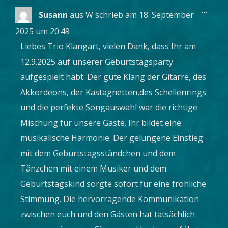
Diese
...
Susann
aus
W
schrieb am
18. September
Metab
ein-/a
2025
um
20:49
Liebes Trio Klangart, vielen Dank, dass Ihr am
12.9.2025 auf unserer Geburtstagsparty
aufgespielt habt. Der gute Klang der Gitarre, des
Akkordeons, der Kastagnetten,des Schellenrings
und die perfekte Songauswahl war die richtige
Mischung für unsere Gäste. Ihr bildet eine
musikalische Harmonie. Der gelungene Einstieg
mit dem Geburtstagsständchen und dem
Tänzchen mit einem Musiker und dem
Geburtstagskind sorgte sofort für eine fröhliche
Stimmung. Die hervorragende Kommunikation
zwischen euch und den Gästen hat tatsächlich