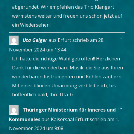
abgerundet. Wir empfehlen das Trio Klangart
wärmstens weiter und freuen uns schon jetzt auf
ein Wiedersehen!
Diese
...
Uta Geiger
aus
Erfurt
schrieb am
28.
Metab
ein-/a
November 2024
um
13:44
Ich hatte die richtige Wahl getroffen!! Herzlichen
Dank für die wunderbare Musik, die Sie aus Ihren
wunderbaren Instrumenten und Kehlen zaubern.
Mit einer blinden Umarmung verbleibe ich, bis
hoffentlich bald, Ihre Uta. G.
Diese
...
Thüringer Ministerium für Inneres und
Metab
ein-/a
Kommunales
aus
Kaisersaal Erfurt
schrieb am
1.
November 2024
um
9:08