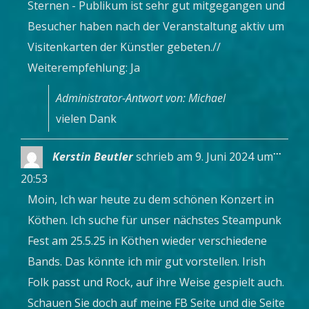
Sternen - Publikum ist sehr gut mitgegangen und
Besucher haben nach der Veranstaltung aktiv um
Visitenkarten der Künstler gebeten.//
Weiterempfehlung: Ja
Administrator-Antwort von: Michael
vielen Dank
Diese
...
Kerstin Beutler
schrieb am
9. Juni 2024
um
Metab
ein-/a
20:53
Moin, Ich war heute zu dem schönen Konzert in
Köthen. Ich suche für unser nächstes Steampunk
Fest am 25.5.25 in Köthen wieder verschiedene
Bands. Das könnte ich mir gut vorstellen. Irish
Folk passt und Rock, auf ihre Weise gespielt auch.
Schauen Sie doch auf meine FB Seite und die Seite