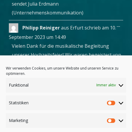
sendet Julia Erdmann
(Unternehmenskommunikation)
Diese
...
Philipp Reiniger
aus
Erfurt
schrieb am
10.
Metab
ein-/a
September 2023
um
14:49
Vielen Dank für die musikalische Begleitung
unserer Hochzeitsfeier! Wir waren begeistert von
der Qualität der Musik und der Stimmung, die Sie
Wir verwenden Cookies, um unsere Website und unseren Service zu
gemacht haben. Auch bei den Gästen kam die
optimieren.
musikalische Begleitung richtig gut an. Wir
Funktional
Immer aktiv
werden Sie definitiv von ganzem Herzen
weiterempfehlen.
Statistiken
Statist
Navigation
1
2
3
4
5
...
7
→
Marketing
der
Market
Gästebuchliste