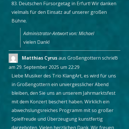
83. Deutschen Fürsorgetag in Erfurt! Wir danken
vielmals für den Einsatz auf unserer großen
Bühne.
Administrator-Antwort von: Michael
vielen Dank!
Diese
...
Matthias Cyrus
aus
Großengottern
schrieb
Metab
ein-/a
am
29. September 2025
um
22:29
Liebe Musiker des Trio KlangArt, es wird für uns
in Großengottern ein unvergesslicher Abend
bleiben, den Sie uns an unserem Jahrmarktsfest
mit dem Konzert beschert haben. Wirklich ein
abwechslungsreiches Programm mit so großer
Spielfreude und Überzeugung kunstfertig
dargeboten. Vielen herzlichen Dank. Wir freuen