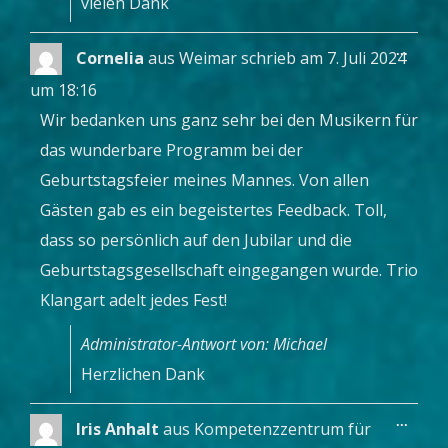
vielen Dank
Diese
...
Cornelia
aus
Weimar
schrieb am
7. Juli 2024
Metab
ein-/a
um
18:16
Wir bedanken uns ganz sehr bei den Musikern für
das wunderbare Programm bei der
Geburtstagsfeier meines Mannes. Von allen
Gästen gab es ein begeistertes Feedback. Toll,
dass so persönlich auf den Jubilar und die
Geburtstagsgesellschaft eingegangen wurde. Trio
Klangart adelt jedes Fest!
Administrator-Antwort von: Michael
Herzlichen Dank
Diese
...
Iris Anhalt
aus
Kompetenzzentrum für
Metab