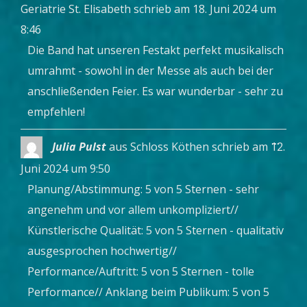
ein-/a
Geriatrie St. Elisabeth
schrieb am
18. Juni 2024
um
8:46
Die Band hat unseren Festakt perfekt musikalisch
umrahmt - sowohl in der Messe als auch bei der
anschließenden Feier. Es war wunderbar - sehr zu
empfehlen!
Diese
...
Julia Pulst
aus
Schloss Köthen
schrieb am
12.
Metab
ein-/a
Juni 2024
um
9:50
Planung/Abstimmung: 5 von 5 Sternen - sehr
angenehm und vor allem unkompliziert//
Künstlerische Qualität: 5 von 5 Sternen - qualitativ
ausgesprochen hochwertig//
Performance/Auftritt: 5 von 5 Sternen - tolle
Performance// Anklang beim Publikum: 5 von 5