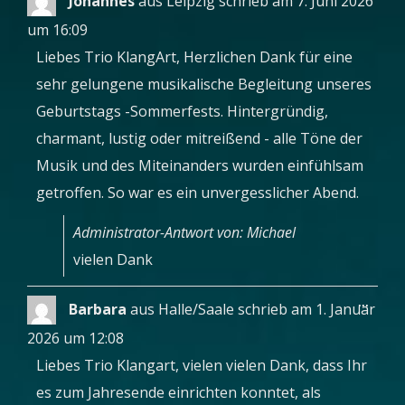
Johannes
aus
Leipzig
schrieb am
7. Juni 2026
Metab
ein-/a
um
16:09
Liebes Trio KlangArt, Herzlichen Dank für eine
sehr gelungene musikalische Begleitung unseres
Geburtstags -Sommerfests. Hintergründig,
charmant, lustig oder mitreißend - alle Töne der
Musik und des Miteinanders wurden einfühlsam
getroffen. So war es ein unvergesslicher Abend.
Administrator-Antwort von: Michael
vielen Dank
Diese
...
Barbara
aus
Halle/Saale
schrieb am
1. Januar
Metab
ein-/a
2026
um
12:08
Liebes Trio Klangart, vielen vielen Dank, dass Ihr
es zum Jahresende einrichten konntet, als