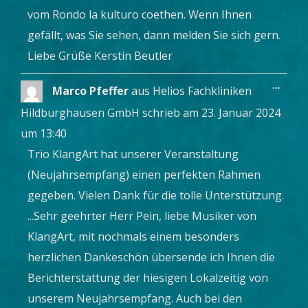
vom Rondo la kulturo coethen. Wenn Ihnen
gefällt, was Sie sehen, dann melden Sie sich gern.
Liebe Grüße Kerstin Beutler
Diese
...
Marco Pfeffer
aus
Helios Fachkliniken
Metab
ein-/a
Hildburghausen GmbH
schrieb am
23. Januar 2024
um
13:40
Trio KlangArt hat unserer Veranstaltung
(Neujahrsempfang) einen perfekten Rahmen
gegeben. Vielen Dank für die tolle Unterstützung.
...Sehr geehrter Herr Pein, liebe Musiker von
KlangArt, mit nochmals einem besonders
herzlichen Dankeschön übersende ich Ihnen die
Berichterstattung der hiesigen Lokalzeitig von
unserem Neujahrsempfang. Auch bei den