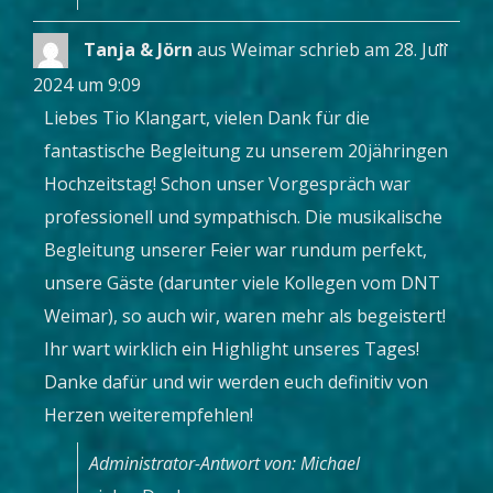
Diese
...
Tanja & Jörn
aus
Weimar
schrieb am
28. Juli
Metab
ein-/a
2024
um
9:09
Liebes Tio Klangart, vielen Dank für die
fantastische Begleitung zu unserem 20jähringen
Hochzeitstag! Schon unser Vorgespräch war
professionell und sympathisch. Die musikalische
Begleitung unserer Feier war rundum perfekt,
unsere Gäste (darunter viele Kollegen vom DNT
Weimar), so auch wir, waren mehr als begeistert!
Ihr wart wirklich ein Highlight unseres Tages!
Danke dafür und wir werden euch definitiv von
Herzen weiterempfehlen!
Administrator-Antwort von: Michael