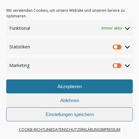
Wir verwenden Cookies, um unsere Website und unseren Service zu
optimieren.
Funktional
Immer aktiv
Copyright 2016, Trio Klangart |
Impressum
Statistiken
Datenschutzerklärung
|
Downloads
Statist
Marketing
Market
Akzeptieren
Ablehnen
Einstellungen speichern
COOKIE-RICHTLINIE
DATENSCHUTZERKLÄRUNG
IMPRESSUM