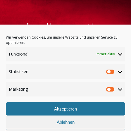
Sie möchten gern ein kleinen
Vorgeschmack hören?
Wir verwenden Cookies, um unsere Website und unseren Service zu
optimieren.
Dann finden Sie hier eine
Funktional
Immer aktiv
Kostprobe.
Statistiken
Statist
MUSIK
Marketing
Market
Akzeptieren
Copyright 2016, Trio Klangart |
Impressum
Ablehnen
Datenschutzerklärung
|
Downloads