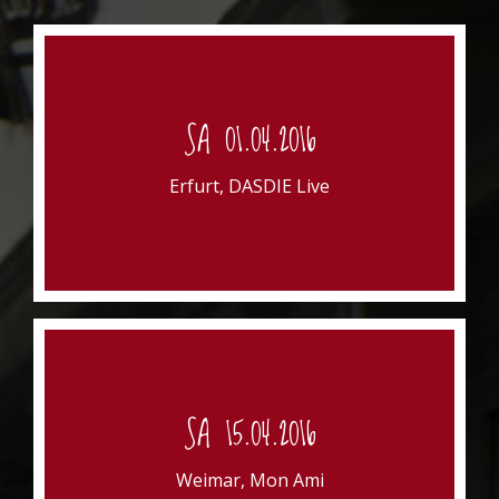
DASDIE LIVE
SA 01.04.2016
Marstallstr. 12
99084 Erfurt
Erfurt, DASDIE Live
Beginn: 20 Uhr
MON AMI WEIMAR
SA 15.04.2016
Goetheplatz
99423 Weimar
Weimar, Mon Ami