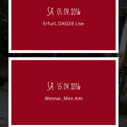
SA 01.04.2016
Marstallstr. 12
99084 Erfurt
Erfurt, DASDIE Live
Beginn: 20 Uhr
MON AMI WEIMAR
SA 15.04.2016
Goetheplatz
99423 Weimar
Weimar, Mon Ami
Beginn: 20 Uhr